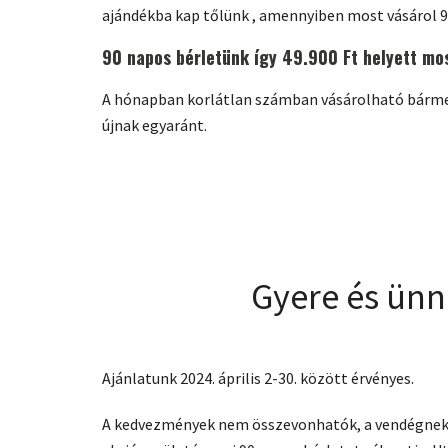
ajándékba kap tőlünk , amennyiben most vásárol 9
90 napos bérletünk így 49.900 Ft helyett mos
A hónapban korlátlan számban vásárolható bárme
újnak egyaránt.
Gyere és ünne
Ajánlatunk 2024. április 2-30. között érvényes.
A kedvezmények nem összevonhatók, a vendégnek be