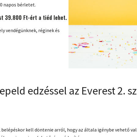
0 napos bérletet.
t 39.800 Ft-ért a tiéd lehet.
ly vendégünknek, réginek és
peld edzéssel az Everest 2. s
lépéskor kell döntenie arról, hogy az általa igénybe vehető va