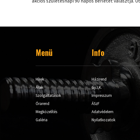
akciós születésnapi 90 napos bérletet választja. 
Menü
Info
Hírek
Házirend
Árak
Gy.I.K.
Szolgáltatások
Impresszum
Órarend
ÁSzF
Megközelítés
Adatvédelem
Galéria
Nyilatkozatok