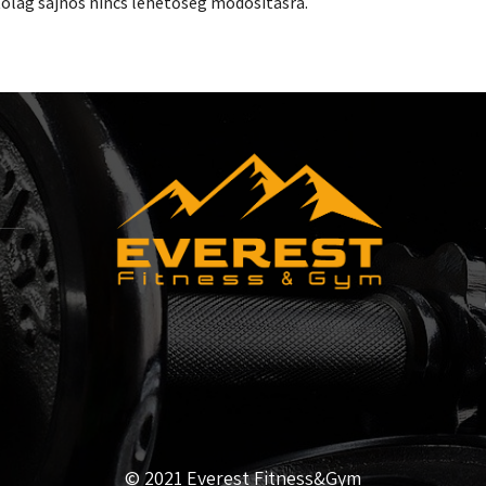
Utólag sajnos nincs lehetőség módosításra.
© 2021
Everest Fitness&Gym