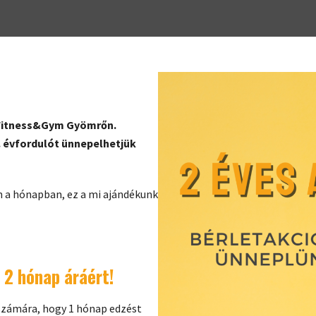
t Fitness&Gym Gyömrőn.
 évfordulót ünnepelhetjük
n a hónapban, ez a mi ajándékunk
 2 hónap áráért!
zámára, hogy 1 hónap edzést