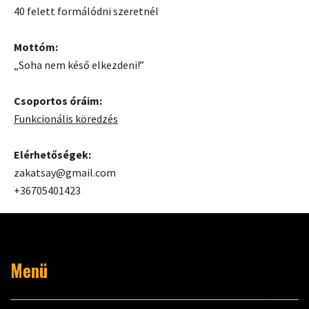
40 felett formálódni szeretnél
Mottóm:
„Soha nem késő elkezdeni!”
Csoportos óráim:
Funkcionális köredzés
Elérhetőségek:
zakatsay@gmail.com
+36705401423
Menü