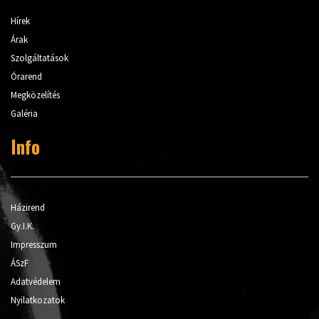
Hírek
Árak
Szolgáltatások
Órarend
Megközelítés
Galéria
Info
Házirend
Gy.I.K.
Impresszum
ÁSzF
Adatvédelem
Nyilatkozatok