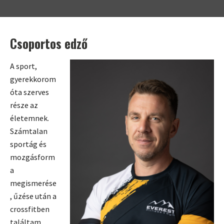
Csoportos edző
A sport,
gyerekkorom
óta szerves
része az
életemnek.
Számtalan
sportág és
mozgásform
a
megismerése
, űzése után a
crossfitben
találtam