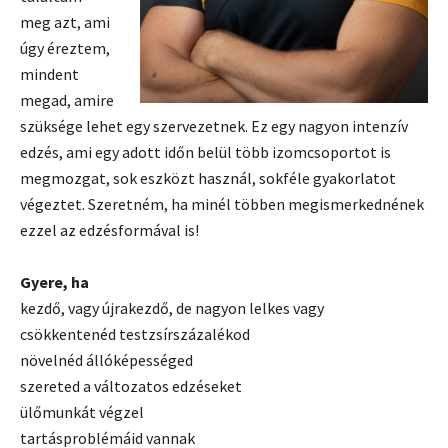
meg azt, ami
úgy éreztem,
mindent
megad, amire
szüksége lehet egy szervezetnek. Ez egy nagyon intenzív
edzés, ami egy adott időn belül több izomcsoportot is
megmozgat, sok eszközt használ, sokféle gyakorlatot
végeztet. Szeretném, ha minél többen megismerkednének
ezzel az edzésformával is!
Gyere, ha
kezdő, vagy újrakezdő, de nagyon lelkes vagy
csökkentenéd testzsírszázalékod
növelnéd állóképességed
szereted a változatos edzéseket
ülőmunkát végzel
tartásproblémáid vannak