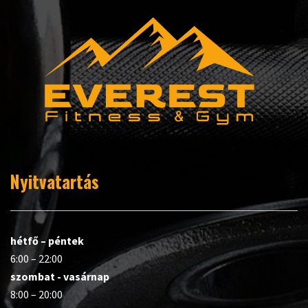
Nyitvatartás
hétfő – péntek
6:00 – 22:00
szombat - vasárnap
8:00 – 20:00