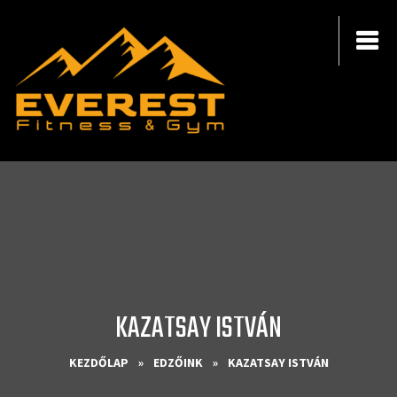
KAZATSAY ISTVÁN
KEZDŐLAP
»
EDZŐINK
»
KAZATSAY ISTVÁN