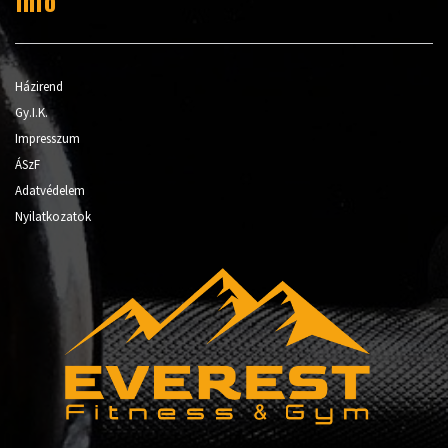
Info
Házirend
Gy.I.K.
Impresszum
ÁSzF
Adatvédelem
Nyilatkozatok