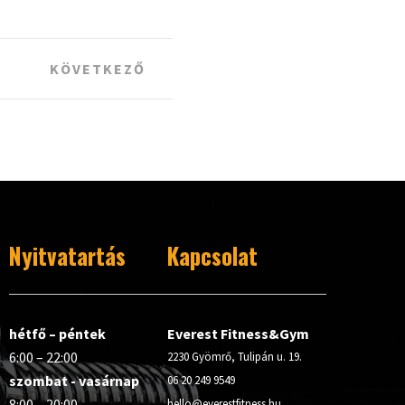
KÖVETKEZŐ
Nyitvatartás
Kapcsolat
hétfő – péntek
Everest Fitness&Gym
6:00 – 22:00
2230 Gyömrő, Tulipán u. 19.
szombat - vasárnap
06 20 249 9549
8:00 – 20:00
hello@everestfitness.hu