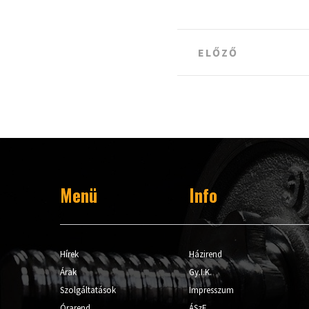
Post
ELŐZŐ
navigation
Menü
Info
Hírek
Házirend
Árak
Gy.I.K.
Szolgáltatások
Impresszum
Órarend
ÁSzF