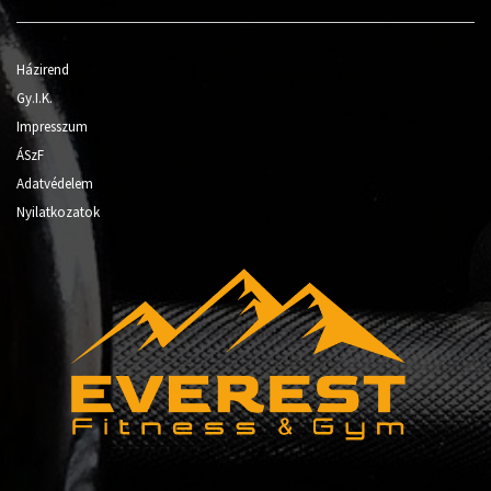
Házirend
Gy.I.K.
Impresszum
ÁSzF
Adatvédelem
Nyilatkozatok